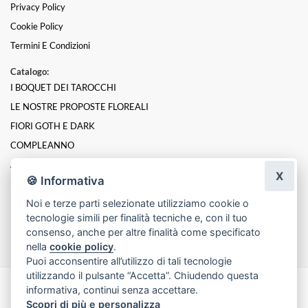
Privacy Policy
Cookie Policy
Termini E Condizioni
Catalogo:
I BOQUET DEI TAROCCHI
LE NOSTRE PROPOSTE FLOREALI
FIORI GOTH E DARK
COMPLEANNO
ANNIVERSARIO
X
🍪 Informativa
PER UN GRAZIE
Noi e terze parti selezionate utilizziamo cookie o
NASCITA
tecnologie simili per finalità tecniche e, con il tuo
LAUREA
consenso, anche per altre finalità come specificato
nella
cookie policy
.
Puoi acconsentire all’utilizzo di tali tecnologie
utilizzando il pulsante “Accetta”. Chiudendo questa
informativa, continui senza accettare.
Made with
by
Infoser.it
-
Realizzazione Siti ecommerce per Fioristi
- ©
Scopri di più e personalizza
2026