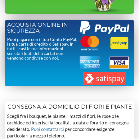
ACQUISTA ONLINE IN
SICUREZZA
Puoi pagare con il tuo Conto PayPal,
la tua carta di credito o Satispay. In
tutti i casi le tue informazioni
sensibili (dati della carta) non
vengono condivise con noi.
CONSEGNA A DOMICILIO DI FIORI E PIANTE
Scegli fra i bouquet, le piante, i mazzi di fiori, le rose o le
orchidee ed inserisci la località, la data e l’orario di consegna
desiderato.
Puoi contattarci
per concordare esigenze
particolari a mezzo telefono.