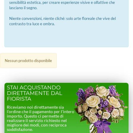
sensibilità estetica, per creare esperienze visive e olfattive che
lasciano il segno.
Niente convenzioni, niente cliché: solo arte floreale che vive del
contrasto tra luce e ombra.
Nessun prodotto disponibile
STAI ACQUISTANDO
DIRETTAMENTE DAL
FIORISTA
Riceviamo noi direttamente sia
l’ordine che il pagamento per l’intero
importo. Questo ci permette di
realizzare il servizio richiesto nel
migliore dei modi, con reciproca
soddisfazione.