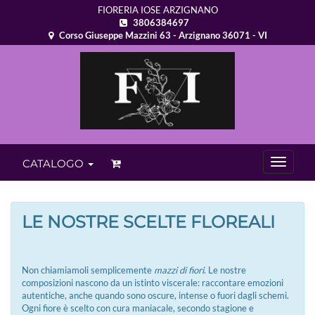
FIORERIA IOSE ARZIGNANO
3806384697
Corso Giuseppe Mazzini 63 - Arzignano 36071 - VI
CATALOGO
LE NOSTRE SCELTE FLOREALI
Non chiamiamoli semplicemente
mazzi di fiori
. Le nostre
composizioni nascono da un istinto viscerale: raccontare emozioni
autentiche, anche quando sono oscure, intense o fuori dagli schemi.
Ogni fiore è scelto con cura maniacale, secondo stagione e